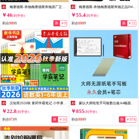
梅赛德斯-奔驰梅赛德斯奔驰原厂正品5W40机油四季通用全合成发动机润滑油原装 5W-40 1L升（5升以上送机油滤芯器）
梅赛德斯-奔驰梅赛德斯奔驰正品0W-20-30-40全合成高性能机油AMG奔驰发动机机油 0W-20 1L升 （5升以上送机油滤芯器）
￥46
￥55.4
(到手价)
(到手价)
剩余
999
件
券
￥9
剩余
999
件
券
￥21
汉知简2026秋 黄冈学霸笔记 小学课堂笔记 一二三四五六年级上下册语文数学英语人教北师版 同步课本书教材全解解读 随堂笔记 课前预习 2026秋·四年级上 【人教版】语文
蒙以大师纸笔手写板数位板A4幅面画板数位屏手绘屏无源电磁技术网上教学录微课录题录PPT网课直播电脑 大师纸笔手写板+永久会员+10支笔芯 35x24cm（A4幅面）
￥22.8
￥855
(到手价)
(到手价)
剩余
973
件
券
￥16
剩余
999
件
券
￥974