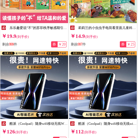
乐乐趣爱说“不”的苏菲秩序敏感期引导绘本2-4岁儿童性格生活习惯培养情绪管理情绪引导绘本幼儿园小学生课外书籍 （5册）秩序敏感期引导绘本
莉莉兰的小虫虫手电筒看里面儿童科普绘本蒙氏早教绘本0到3岁宝宝绘本科普读物幼儿园阅读3到6岁宝宝早教书籍睡前启蒙故事绘本 看里面科普绘本（全5册） 手电筒看里面（全5册）
￥19.9
￥14.9
(到手价)
(到手价)
剩余
999
件
券
￥20
剩余
997
件
券
￥25
酷派（Coolpad）随身wifi移动无线WiFi6三网通用免插卡4g无限流量新款便携无线上网卡全国随行WiFi 【至臻MAX】20核20线-三网通用 送1500G流量
酷派（Coolpad）随身wifi移动无线wifi6无限流量新款三网通免插便携无线上网卡全国通用随行WiFi 【至臻MAX】20核20线-超速上网 电竞网速
￥126
￥112
(到手价)
(到手价)