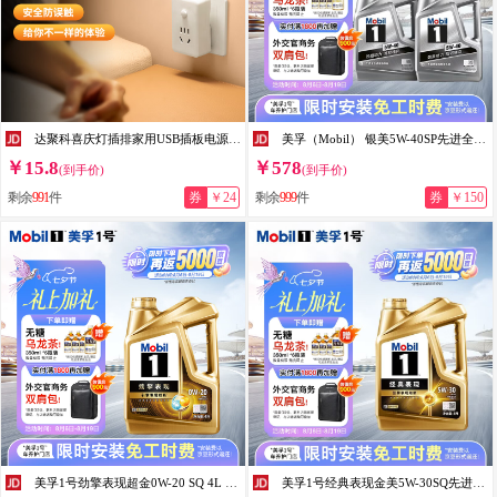
达聚科喜庆灯插排家用USB插板电源开关排插过载保护带延长线多孔拖线板爬墙贴学生接线板创意 万向灯【二插位+台灯】
美孚（Mobil） 银美5W-40SP先进全合成机油官方授权汽车保养 4L*2
￥15.8
￥578
(到手价)
(到手价)
剩余
991
件
券
￥24
剩余
999
件
券
￥150
美孚1号劲擎表现超金0W-20 SQ 4L 先进全合成机油官方授权汽车保养
美孚1号经典表现金美5W-30SQ先进全合成机油全新升级官方授权汽车保养 4L