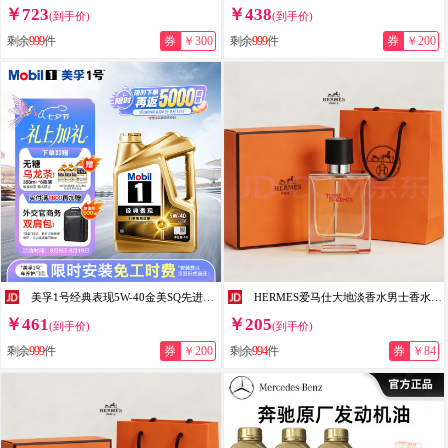
￥723
￥438
(到手价)
(到手价)
剩余
999
件
券
￥300
剩余
999
件
券
￥200
美孚1号经典表现5W-40金美SQ先进全合成机油官方授权汽车保养 4L
HERMES爱马仕大地淡香水男士香水车载香水香情人节生日礼物送男友 大地淡香水【送专柜礼盒礼袋】 50ml 1瓶
￥461
￥205
(到手价)
(到手价)
剩余
999
件
券
￥200
剩余
994
件
券
￥84