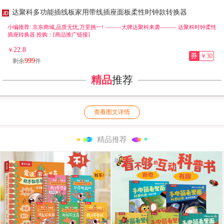
达聚科多功能插线板家用带线插座面板柔性时钟款转换器
小编推荐: 京东商城,品质无忧,万里挑一! ———大牌达聚科来袭——— 达聚科时钟柔性
插座转换器 抢购：[商品推广链接]
22.8
￥
券
￥30
999
剩余
件
精品
推荐
查看图文详情
精品推荐