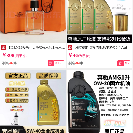
HERMES爱马仕大地淡香水男士香水车载香水香情人节生日礼物送男友 大地淡香水【送专柜礼盒礼袋】 100ml 1瓶
梅赛德斯-奔驰奔驰原车5W30全合成机油奔驰原厂机油高级润滑油正品国六国五专用 5W-30 1L升 （5升以上送机油滤芯器）
￥308
￥46
(到手价)
(到手价)
剩余
999
件
券
￥123
剩余
999
件
券
￥9