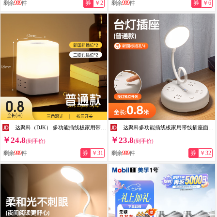
剩余
999
件
券
￥2
剩余
999
件
券
￥6
达聚科（DJK） 多功能插线板家用带线床头灯插座面板起夜灯插座一体插排带开关宿舍usb多接口充电接线板 四方灯插座0.8米/*【插位款】
达聚科多功能插线板家用带线插座面板台灯插座一体折叠插排带开关宿舍usb多接口充电遥控接线板学生神器 台灯0.8米【简约款】
￥24.8
￥23.8
(到手价)
(到手价)
剩余
999
件
券
￥31
剩余
999
件
券
￥32