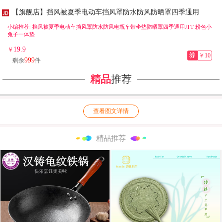
【旗舰店】挡风被夏季电动车挡风罩防水防风防晒罩四季通用
小编推荐: 挡风被夏季电动车挡风罩防水防风电瓶车带坐垫防晒罩四季通用JTT 粉色小
兔子一体垫
19.9
￥
券
￥10
999
剩余
件
精品
推荐
查看图文详情
精品推荐