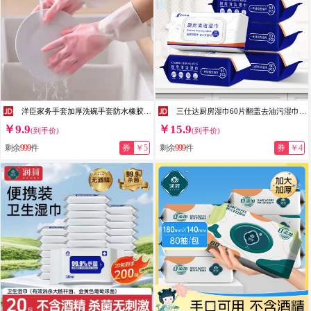
洋臣家务手套加厚洗碗手套防水橡胶洗衣服家务劳保手套手套塑钢手套 3双【均码 不加绒款 颜色随机】
三仕达厨房湿巾60片翻盖去油污湿巾厨房用纸家用卫生清洁油烟机湿巾纸 1层 60抽*5包 【热卖爆款】
￥9.9
￥15.9
(到手价)
(到手价)
剩余
999
件
券
￥5
剩余
999
件
券
￥4