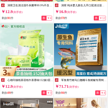
润荷卫生清洁湿巾杀菌率99.9%不含酒精商超同款 【超值特惠】卫生湿巾10抽20包
润荷 纯水婴儿新生儿手口屁清洁湿巾 宝宝PP卫生便携纸巾迷你清洁湿巾 0添加手口湿巾【80片*5包】
￥12.9
￥16.9
(到手价)
(到手价)
剩余
981
件
券
￥4
剩余
978
件
券
￥12
心相印抽纸茶语纸巾茶香味152抽3层家用大包餐巾纸实惠装面巾纸加大M码 茶香味抽纸 3层 152抽*3包
军鱼青竹鲤马口翘嘴斗鱼鳑鲏专用饲料高蛋白缓沉型鱼食虾青素鱼粮 40%蛋白-育成小颗粒（≈1.7mm）1kg*1袋
￥12.9
￥71.71
(到手价)
(到手价)
剩余
499
件
券
￥3
剩余
966
件
券
￥4