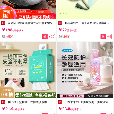
汉铸陆川铸铁锅炒锅无涂层炒菜锅尖圆底龟纹生铁锅具不沾锅电磁炉 龟纹圆底38cm（已开锅）无盖 38cm
灯芯草纯手工扇子家用编织蒲扇复古匠心纳凉扇夏日居家国风便携 大号八角扇+挂绳【手工编织扇骨数量3或4，介意勿拍】
￥198
￥72
(到手价)
(到手价)
剩余
980
件
券
￥30
剩余
994
件
券
￥6
橘子柚子壁挂式一次性柔洗脸巾
日本未来VAPE驱蚊水婴儿驱蚊液宝宝防蚊喷雾儿童驱蚊花露水防蚊液 粉色限定款（kitty限定款）
￥21.9
￥23.8
(到手价)
(到手价)