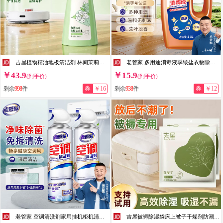
吉屋植物精油地板清洁剂 林间茉莉去污光亮 婴宠安全拖地液500ml 500ml1瓶【体验装】
老管家 多用途消毒液季铵盐衣物除菌剂家用地板消毒水室内消毒液 1.8L*1瓶
￥43.9
￥15.9
(到手价)
(到手价)
剩余
998
件
券
￥16
剩余
938
件
券
￥12
老管家 空调清洗剂家用挂机柜机清洗空调免拆洗清洁液剂500ml 2瓶【实惠装】送集水袋
吉屋被褥除湿袋床上被子干燥剂防潮防霉包学生宿舍回南天除湿神器 1包/2袋【尝新体验装】