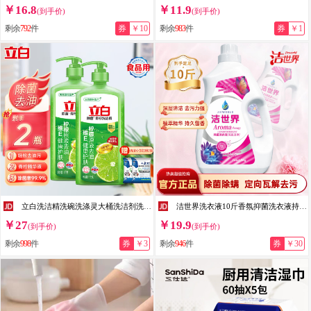
￥16.8
￥11.9
(到手价)
(到手价)
剩余
792
件
券
￥10
剩余
983
件
券
￥1
立白洗洁精洗碗洗涤灵大桶洗洁剂洗水果蔬清洗剂洗碗精餐具净餐洗洁净 【维E除菌】 1kg 2瓶 +小苏打2袋
洁世界洗衣液10斤香氛抑菌洗衣液持久留香72小时除菌除螨家庭大桶装实惠 花香型 【 洁世界】除菌深层洁净洗衣液
￥27
￥19.9
(到手价)
(到手价)
剩余
998
件
券
￥3
剩余
946
件
券
￥30