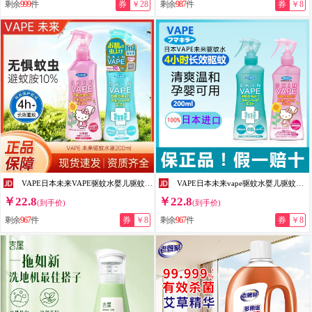
剩余
999
件
券
￥28
剩余
987
件
券
￥8
VAPE日本未来VAPE驱蚊水婴儿驱蚊液宝宝防蚊喷雾儿童驱蚊花露水防蚊液 蓝色经典款（高性价比）
VAPE日本未来vape驱蚊水婴儿驱蚊液宝宝防蚊喷雾儿童驱蚊花露水防蚊液 蓝色经典款（高性价比）
￥22.8
￥22.8
(到手价)
(到手价)
剩余
967
件
券
￥8
剩余
967
件
券
￥8