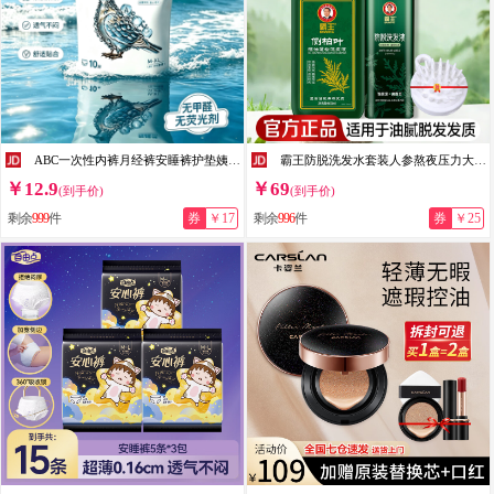
ABC一次性内裤月经裤安睡裤护垫姨妈巾3夜用卫生巾安心裤均码 棉柔420mm10片
霸王防脱洗发水套装人参熬夜压力大脱发强韧发根洗发露男女士 侧柏叶控油洗发水600ml+防脱洗发水500ml
￥12.9
￥69
(到手价)
(到手价)
剩余
999
件
券
￥17
剩余
996
件
券
￥25