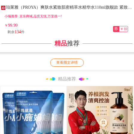
珀莱雅（PROYA）爽肤水紧致肌密精萃水精华水110ml旗舰款 紧致肌密精华水【实发2瓶】
小编推荐: 京东商城,品质无忧,万里挑一!
99.99
￥
券
￥10
134
剩余
件
精品
推荐
查看图文详情
精品推荐