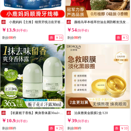
小鹿妈妈【主推】细滑牙线洁齿牙签袋装大包 青年款 100支 3包
颜植岛草本植萃控油去屑防断发洗发水300ml蓬松温和无硅油细软塌专用 草本植萃洗发水300ml
￥13.9
￥54
(到手价)
(到手价)
剩余
999
件
券
￥16
剩余
999
件
券
￥5
【初夏栀子香氛】爽身香体露30ml×2瓶
泊泉雅黄金眼膜2盒/120
￥10.9
￥39
(到手价)
(到手价)
剩余
999
件
券
￥29
剩余
999
件
券
￥10