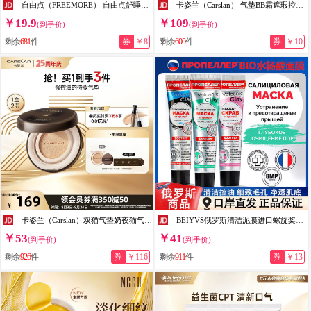
自由点（FREEMORE） 自由点舒睡安心裤裤型卫生巾独立装安睡裤包装随机发 M-L码 15条 80-130斤
卡姿兰（Carslan） 气垫BB霜遮瑕控油粉底液水润自然不卡粉底妆不易脱妆 02柔肤色（含替换芯）
￥19.9
￥109
(到手价)
(到手价)
剩余
681
件
券
￥8
剩余
600
件
券
￥10
卡姿兰（Carslan）双猫气垫奶夜猫气垫bb霜遮瑕持久不脱妆保湿粉底液七夕情人节礼物 【油皮/混油】小夜猫P02(1正1替)-效期27年3月
BEIYVS俄罗斯清洁泥膜进口螺旋桨祛痘黑头紧致毛孔水杨酸火山泥深层清洁 小蓝管1支 40ml
￥53
￥41
(到手价)
(到手价)
剩余
926
件
券
￥116
剩余
911
件
券
￥13