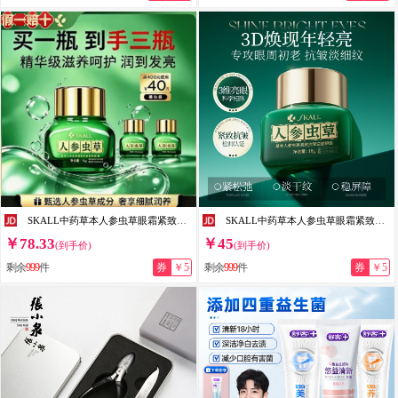
SKALL中药草本人参虫草眼霜紧致抗皱逆颜淡化黑眼圈熬夜细纹大眼袋提拉 【买二送一】到手3瓶【解决各种眼部问题】
SKALL中药草本人参虫草眼霜紧致抗皱逆颜淡化黑眼圈熬夜细纹大眼袋提拉 一瓶体验装【熬夜党急救】
￥78.33
￥45
(到手价)
(到手价)
剩余
999
件
券
￥5
剩余
999
件
券
￥5