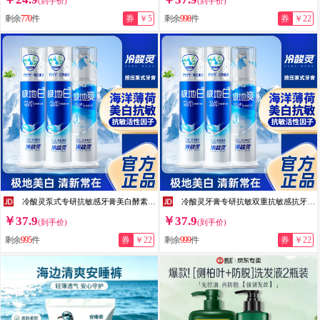
(到手价)
(到手价)
剩余
770
件
券
￥5
剩余
998
件
券
￥22
冷酸灵泵式专研抗敏感牙膏美白酵素配方成人去渍美白牙膏130g/支 【按压泵式3支】极地白130g*2+极地爽130g
冷酸灵牙膏专研抗敏双重抗敏感抗牙齿敏感牙膏羟基磷灰石抗过敏 极地白130g*2+极地爽130g
￥37.9
￥37.9
(到手价)
(到手价)
剩余
995
件
券
￥22
剩余
999
件
券
￥22