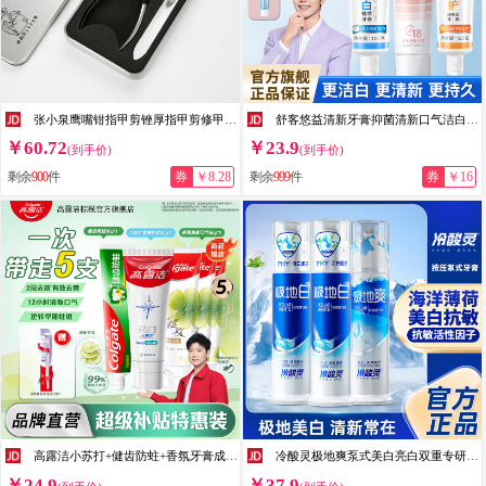
张小泉鹰嘴钳指甲剪锉厚指甲剪修甲刀指甲钳去死皮剪修脚趾甲 鹰嘴套装 1件
舒客悠益清新牙膏抑菌清新口气洁白去渍家用家庭装实惠 莓莓冰茶1+专效亮白1+维C养护1
￥60.72
￥23.9
(到手价)
(到手价)
剩余
900
件
券
￥8.28
剩余
999
件
券
￥16
高露洁小苏打+健齿防蛀+香氛牙膏成人含氟清新口气防蛀牙去黄去异味 小苏打90g*1+健齿防蛀90g*1+香氛90g*3+双效炫白*1
冷酸灵极地爽泵式美白亮白双重专研抗敏感家庭套装按压式口气清新护牙龈 极地白130g*2+极地爽130g
￥24.9
￥37.9