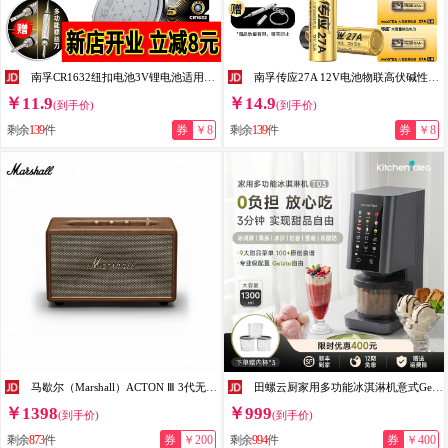
南孚CR1632纽扣电池3V锂电池适用比亚迪丰田凯美瑞汉兰达RAV4汽车钥匙遥控器手表体重称胎压器扣式电池 CR1632【5粒装】送螺丝刀
南孚传应27A 12V电池物联高伏碱性电池适用车库门电动卷闸卷帘门铃a27s小号l828摩托车遥控器电池门禁 【5粒装】27A
￥11.9
￥14.9
(到手价)
(到手价)
剩余
139
件
券
￥8
剩余
139
件
券
￥8
马歇尔（Marshall）ACTON Ⅲ 3代无线蓝牙音箱摇滚家用插电款重低音炮 海外版 礼物 ACTONⅢ奶白色 原装进口
田螺云厨家用多功能冰淇淋机意式Gelato冰淇淋冰沙雪葩冰激凌机奶昔冰果茶机 T0301（赠内杯*3）
￥1398
￥999
(到手价)
(到手价)
剩余
873
件
券
￥200
剩余
994
件
券
￥400