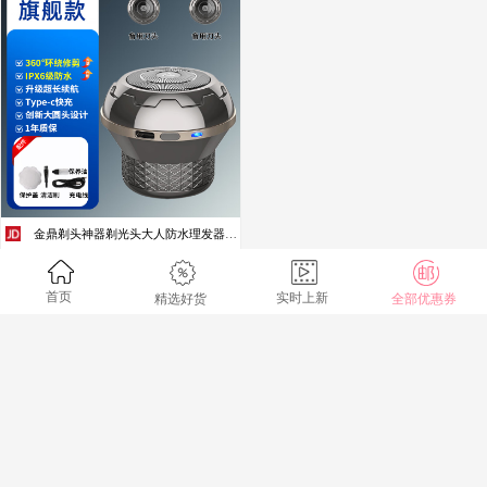
金鼎剃头神器剃光头大人防水理发器成人光头神器剃光头专用男士自助刮光头家用 金鼎旗舰款标配+2备用刀头
￥158
(到手价)
剩余
999
件
券
￥21
首页
实时上新
精选好货
全部优惠券