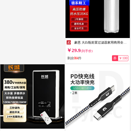
豪恩 大白瓶前置过滤器家用商用全屋中央净水器
￥29.9
(到手价)
剩余
984
件
券
￥100