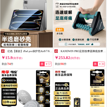
亿色【新款】iPad pro保护壳Air8/7/6保护套M5/4/3芯片11/13英寸苹果平板电脑三折轻薄防摔抗弯全包 银河灰 iPadAir8/7/6 13英寸【26-24款】
KANDWIN PRO足部按摩器脚底按摩筋膜炎缓解疼痛滚轮冰敷足底足弓训练松解扁平足腿部足疗放松居家锻炼爸妈礼物 马尔斯绿
￥15.9
￥253.82
(到手价)
(到手价)
剩余
794
件
券
￥57
剩余
996
件
券
￥30