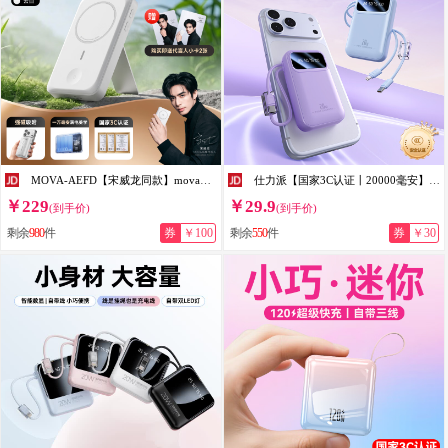
MOVA-AEFD【宋威龙同款】mova宋威龙充电宝磁吸自带线支架无线充四合一1万毫安移动电源快充通勤充手表耳机 宋威龙同款 云白
仕力派【国家3C认证丨20000毫安】充电宝适用小米120W超级快充大容量可上飞机自带线移动电源小巧便携 蓝色【普通版】国产电芯
￥229
￥29.9
(到手价)
(到手价)
剩余
980
件
券
￥100
剩余
550
件
券
￥30