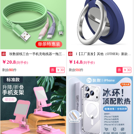
玫数据线三合一手机充电线器一拖三液态软胶iphone多头适用type-c 三合一快速充电 【1条装】 1m
I【工厂直发】其他（OTHER）新款手机支架 指环扣 创意支架LOGO礼品通用懒人车载支架创意旋转 蓝色
￥20.8
￥14.8
(到手价)
(到手价)
剩余
866
件
券
￥30
剩余
916
件
券
￥30