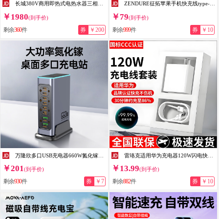
长城380V商用即热式电热水器三相电大功率变频恒温全屋多路供水工厂商铺别墅浴缸大水流量淋浴防漏电 24000W 上门安装
ZENDURE征拓苹果手机快充线type-c口PD100W快充C to C数据线适用iphone17/16ProMax华为三星安卓手机快充 【100W大功率】苹果15-16快充丨2米丨黑色
￥1980
￥79
(到手价)
(到手价)
剩余
360
件
券
￥200
剩余
999
件
券
￥10
万隆欣多口USB充电器660W氮化镓桌面充电站TypeC插座多孔插头PD100W快充手机笔记本电脑通用充电桩 氮化镓八口660W-桌面整洁节省空间【立式】
雷珞克适用华为充电器120W闪电快充线mate60/50pro/p40p30p20Nova7适用荣耀v40v50套装手机插头套装快充 套装【快充电器+1.5米线/type-c】
￥201
￥13.99
(到手价)
(到手价)
剩余
930
件
券
￥7
剩余
882
件
券
￥10