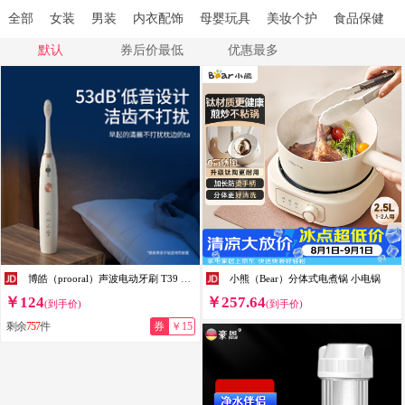
全部
女装
男装
内衣配饰
母婴玩具
美妆个护
食品保健
默认
券后价最低
优惠最多
博皓（prooral）声波电动牙刷 T39 月牙白
小熊（Bear）分体式电煮锅 小电锅
￥124
￥257.64
(到手价)
(到手价)
剩余
757
件
券
￥15