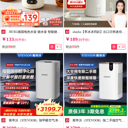
JIEXG德国电热水壶 烧水壶 智能烧水不锈钢电热壶电水壶开水壶全自动恒温壶婴儿冲奶保温一体无缝内胆 1.2L 【六档恒温保温】升级316无缝内胆
olayks【李冰冰同款】出口日韩迷你电饭煲1-2人小电饭锅小型1.2L多功能家用煲汤煮粥米饭锅内胆不粘保温 【陶瓷釉内胆】陶白色（送PP蒸笼） 1.2L
￥133
￥189
(到手价)
(到手价)
剩余
996
件
券
￥5
剩余
956
件
券
￥20
斯帝沃（STEVOOR）除甲醛空气净化器无臭氧新房家用分解甲醛吸附甲苯TVOC装修异味粉尘过敏原细菌卧室母婴儿房A8L 除甲醛（TVOC数显）【升级款-晒单送滤网】
斯帝沃（STEVOOR）除二手烟空气净化器家用除雪茄烟雾颗粒物雾霾pm2.5异味粉尘灰尘过敏原卧室负离子睡眠母婴-A8 白色 除二手烟款【晒图五张+视频领滤网】