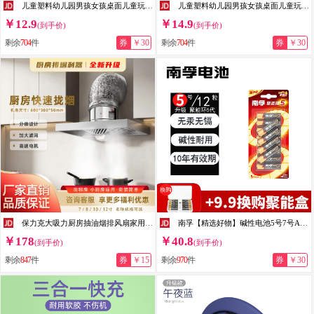
儿童塑料幼儿园男孩女孩桌面儿童玩具教育玩具 14粒齿轮积木（体验装）
儿童塑料幼儿园男孩女孩桌面儿童玩具教育玩具 42粒齿轮积木【袋装】
￥12.9
￥14.9
(到手价)
(到手价)
剩余
704
件
券
￥30
剩余
704
件
券
￥30
保力克大吸力厨房抽油烟排风扇家用强力换气扇挂壁式拢烟罩出租房油烟机 201不锈钢拢烟罩单速款 201不锈钢10寸+2米风管+拢烟罩【合适双灶】
南孚【精选好物】碱性电池5号7号AA五号七号aaa聚能环4代/5代干电池玩具血糖仪挂钟鼠标键盘智能门锁空 【5号】*12粒
￥178
￥40.8
(到手价)
(到手价)
剩余
847
件
券
￥15
剩余
970
件
券
￥30