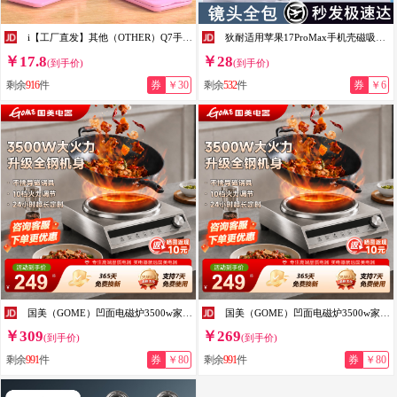
i【工厂直发】其他（OTHER）Q7手机支架桌面支架平板通用折叠支架手机支架logo T9-2粉色（带镜子）
狄耐适用苹果17ProMax手机壳磁吸新款iphone16透明15pro保护套14超薄散热13镜头全包防摔软壳高级外壳 【全透明套白机】磁吸充电丨冰感散热丨高透抗发黄 iPhone 17 Pro
￥17.8
￥28
(到手价)
(到手价)
剩余
916
件
券
￥30
剩余
532
件
券
￥6
国美（GOME）凹面电磁炉3500w家用款官方正品大功率炒菜锅一体全套2026年新款电磁灶 升级加厚款-3500W【汤锅套餐】
国美（GOME）凹面电磁炉3500w家用款官方正品大功率炒菜锅一体全套2026年新款电磁灶 升级加厚款-3500W【单机】
￥309
￥269
(到手价)
(到手价)
剩余
991
件
券
￥80
剩余
991
件
券
￥80