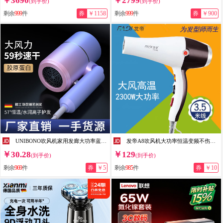
￥3690
￥2799
(到手价)
(到手价)
剩余
999
件
券
￥1158
剩余
999
件
券
￥900
UNIBONO吹风机家用发廊大功率蓝光电吹风冷热风学生宿舍电吹风筒礼品 可折叠-渐变【蓝光版】
发帝A8吹风机大功率恒温变频不伤发理发店大风力美发发型师专用吹风筒 棕白色
￥30.28
￥129
(到手价)
(到手价)
剩余
969
件
券
￥5
剩余
985
件
券
￥10