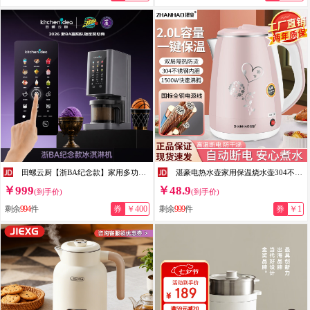
田螺云厨【浙BA纪念款】家用多功能冰淇淋机小型意式Gelato冰淇淋冰沙雪葩冰激凌机奶昔冰果茶机 浙BA纪念款T0301
湛豪电热水壶家用保温烧水壶304不锈钢防烫大容量自动断电开水壶 2L 印花-粉色-304不锈钢-2.0L-保温款
￥999
￥48.9
(到手价)
(到手价)
剩余
994
件
券
￥400
剩余
999
件
券
￥1