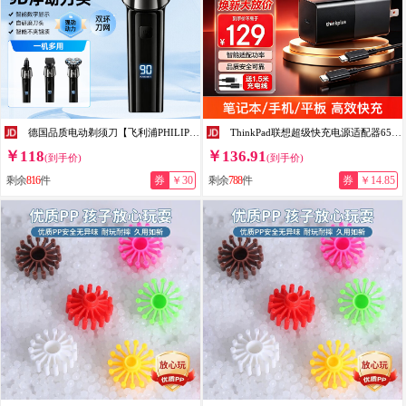
德国品质电动剃须刀【飞利浦PHILIPS平替】三刀头便携车载快充全身水洗胡须刀电显USB充电男刮胡刀 标配S9000+鬓角器
ThinkPad联想超级快充电源适配器65W氮化镓便携c口红电源兼容PD3.0多种协议苹果华为手机拯救者小新笔记本 65W氮化镓快充套装 适配多种快充协议|新氮化镓技术|笔记本手机平板适用
￥118
￥136.91
(到手价)
(到手价)
剩余
816
件
券
￥30
剩余
788
件
券
￥14.85