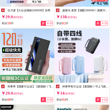
仕力派【3c认证国标|20000M】自带线充电宝大容量小巧便移动电源快充适用小米苹果安卓手机可上飞机高铁 蓝色【低配版】国产电芯
超级马 直营【顶配50000M丨国家3C认证】可上飞机超级快充自带线充电宝大容量小巧便携移动电源苹果小米 渐变色【50000M+尊享版+提速500%】 【3C认证/当日次日达】顶配50000M｜可上飞机
￥29.9
￥138
(到手价)
(到手价)
剩余
550
件
券
￥30
剩余
812
件
券
￥10
科希帝【国家3C认证】【新国标丨飞机高铁】超级快充自带线充电宝小巧便携移动电源适用苹果小米20000 炫酷黑【标准版+3C安全认证】
科希帝有3C认证【新国标丨可上飞机】超级快充充电宝自带线超薄小巧便携移动电源适用苹果安卓20000毫安 白色【低配版+3c认证】国产电芯
￥29.9
￥34
(到手价)
(到手价)
剩余
690
件
券
￥69
剩余
914
件
券
￥64