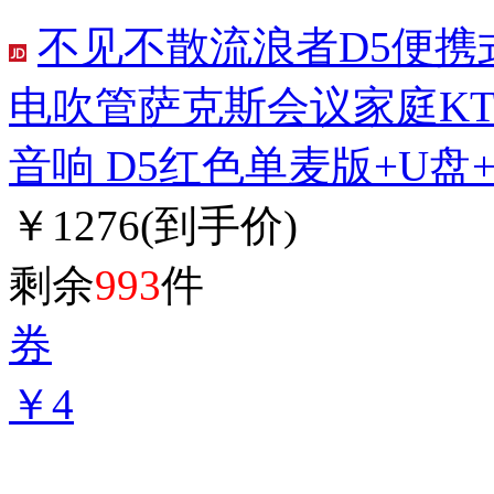
不见不散流浪者D5便携
电吹管萨克斯会议家庭K
音响 D5红色单麦版+U盘
￥1276
(到手价)
剩余
993
件
券
￥4