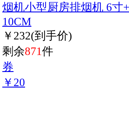
烟机小型厨房排烟机 6寸+
10CM
￥232
(到手价)
剩余
871
件
券
￥20