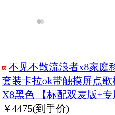
不见不散流浪者x8家庭
套装卡拉ok带触摸屏点
X8黑色 【标配双麦版+
￥4475
(到手价)