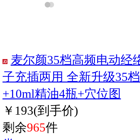
麦尔颜35档高频电动经
子充插两用 全新升级35档
+10ml精油4瓶+穴位图
￥193
(到手价)
剩余
965
件