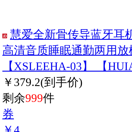
慧爱全新骨传导蓝牙耳
高清音质睡眠通勤两用放
【XSLEEHA-03】 【H
￥379.2
(到手价)
剩余
999
件
券
￥4