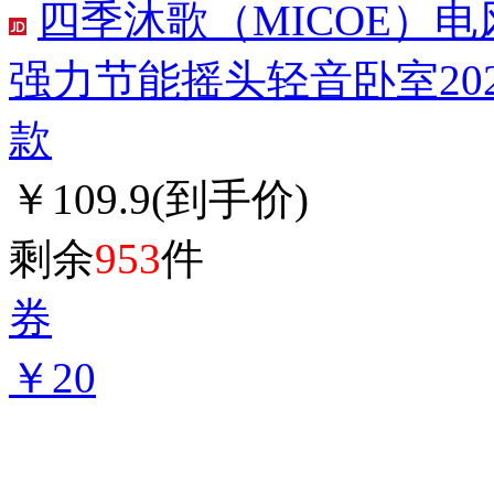
四季沐歌（MICOE）
强力节能摇头轻音卧室20
款
￥109.9
(到手价)
剩余
953
件
券
￥20