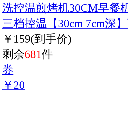
洗控温煎烤机30CM早
三档控温【30cm 7cm深
￥159
(到手价)
剩余
681
件
券
￥20