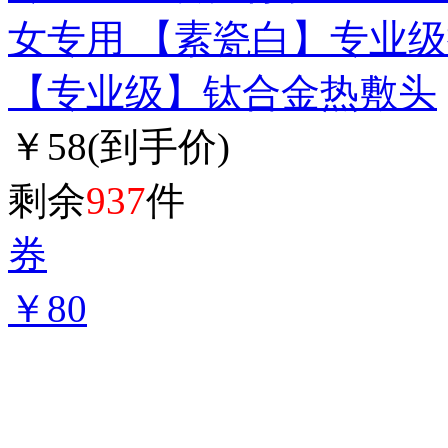
女专用 【素瓷白】专业
【专业级】钛合金热敷头
￥58
(到手价)
剩余
937
件
券
￥80