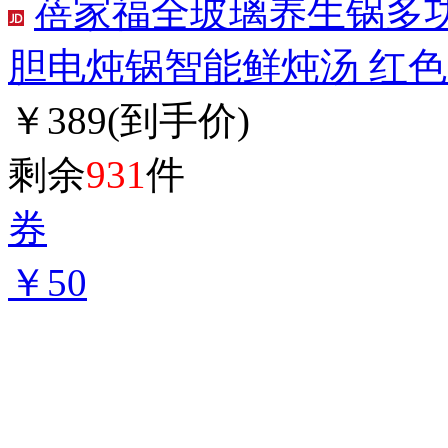
蓓家福全玻璃养生锅多
胆电炖锅智能鲜炖汤 红色 1
￥389
(到手价)
剩余
931
件
券
￥50