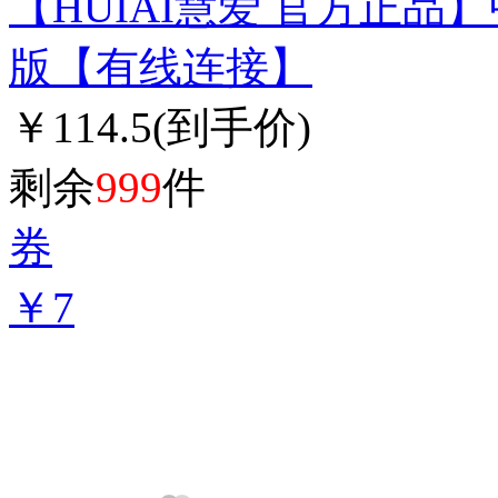
【HUIAI慧爱 官方正品】中
版【有线连接】
￥114.5
(到手价)
剩余
999
件
券
￥7