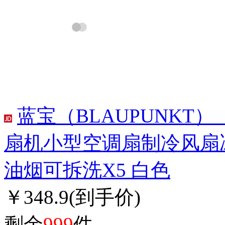
蓝宝（BLAUPUNK
扇机小型空调扇制冷风扇
油烟可拆洗X5 白色
￥348.9
(到手价)
剩余
999
件