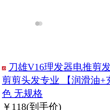
刀雄V16理发器电推剪
剪剪头发专业 【润滑油+
色 无规格
￥118
(到手价)