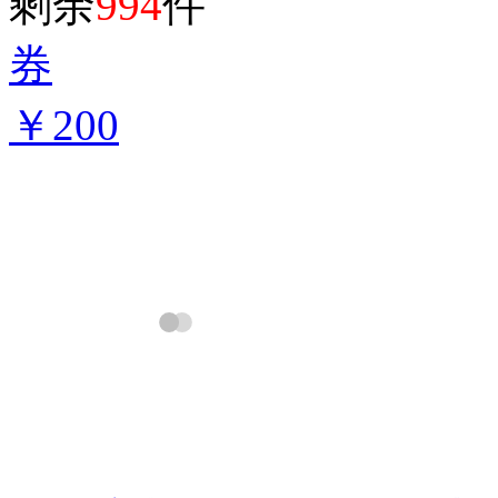
剩余
994
件
券
￥200