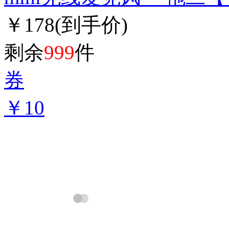
￥178
(到手价)
剩余
999
件
券
￥10