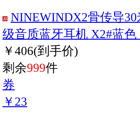
NINEWINDX2骨传
级音质蓝牙耳机 X2#蓝色 
￥406
(到手价)
剩余
999
件
券
￥23