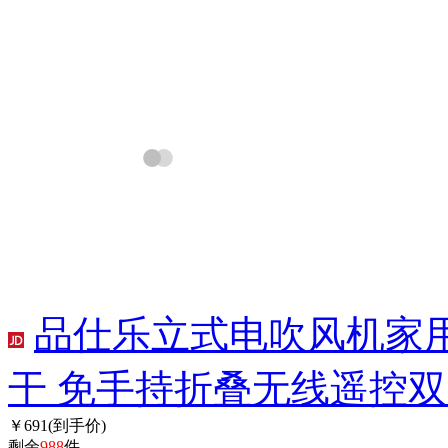
品仕乐立式电吹风机家
干 免手持折叠无线遥控双
￥691
(到手价)
剩余
988
件