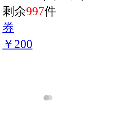
剩余
997
件
券
￥200